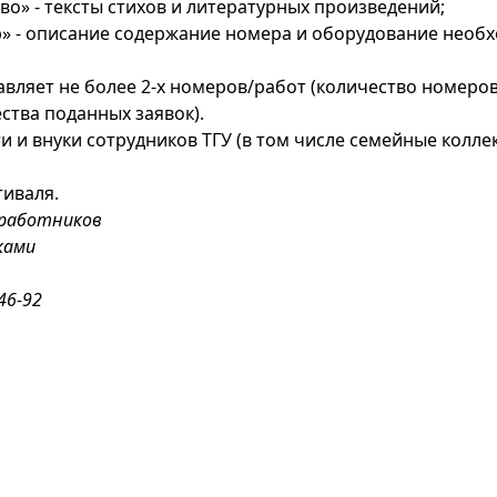
во» - тексты стихов и литературных произведений;
» - описание содержание номера и оборудование необх
авляет не более 2-х номеров/работ (количество номеро
ства поданных заявок).
и и внуки сотрудников ТГУ (в том числе семейные колле
тиваля.
 работников
ками
46-92