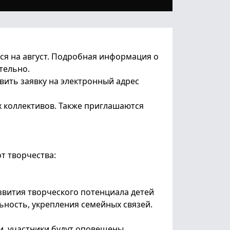
ие
ы
ся на август. Подробная информация о
тельно.
вить заявку на электронный адрес
ьных
ых коллективов. Также приглашаются
т творчества:
звития творческого потенциала детей
ьность, укрепления семейных связей.
и, участники будут оповещены