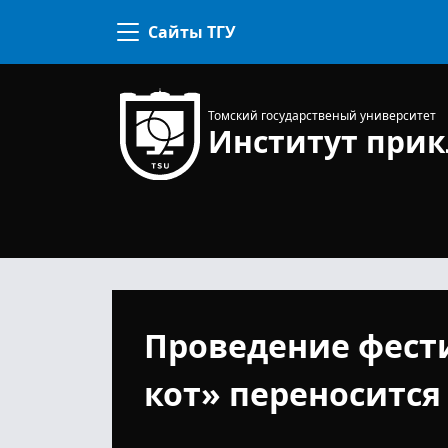
еских основ информатики
Сайты ТГУ
ной информатики
мной инженерии
Томский государственый университет
R ТГУ
Институт при
Проведение фест
кот» переносится 