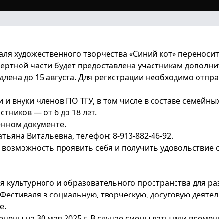
работа
Перевод/
восстановлен
на программ
ИПМКН
ля художественного творчества «Синий кот» переносит
цертной части будет предоставлена участникам дополни
Внешняя
длена до 15 августа. Для регистрации необходимо отпра
независимая
оценка
образовател
и и внуки членов ПО ТГУ, в том числе в составе семейн
программ
стников — от 6 до 18 лет.
нном документе.
тьяна Витальевна, телефон: 8-913-882-46-92.
я возможность проявить себя и получить удовольствие о
я культурного и образовательного пространства для ра
 Фестиваля в социальную, творческую, досуговую деятел
е.
ены на 30 мая 2025 г. В случае смены даты или времен