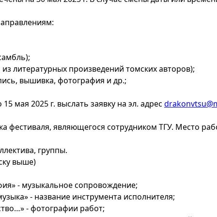
направлениям:
самбль);
и из литературных произведений томских авторов);
ись, вышивка, фотография и др.;
15 мая 2025 г. выслать заявку на эл. адрес
drakonvtsu@m
а фестиваля, являющегося сотрудником ТГУ. Место рабо
ллектива, группы.
ску выше)
афия» - музыкальное сопровождение;
музыка» - название инструмента исполнителя;
ство…» - фотографии работ;