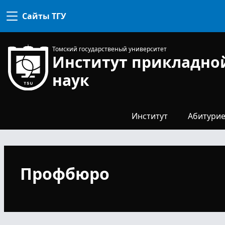
комиссия
Сайты ТГУ
Конкурсная
комиссия
Для
Профком
поступ
Томский государственый университет
Институт прикладно
Направл
специа
наук
Наши
выпуск
Общежи
Институт
Абитурие
Профбюро