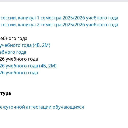
работа
Перевод/
сессии, каникул 1 семестра 2025/2026 учебного года
восстановлен
сессии, каникул 2 семестра 2025/2026 учебного года
на программ
ИПМКН
чебного года
Внешняя
учебного года (4Б, 2М)
независимая
оценка
ебного года
образовател
26 учебного года
программ
6 учебного года (4Б, 2М)
26 учебного года
атура
межуточной аттестации обучающихся