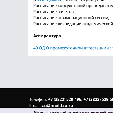
Расписание консультаций преподавате
Расписание зачетов;
Расписание экзаменационной сессии;
Расписание ликвидации академической
Аспирантура
40 ОД О промежуточной аттестации ас
Телефон:
+7 (3822) 529-496, +7 (3822) 529-5
Email:
csi@mail.tsu.ru
Адрес:
634050, г. Томск, пр. Ленина, 36, 
Мы используем файлы cookie и метрики рейтинг