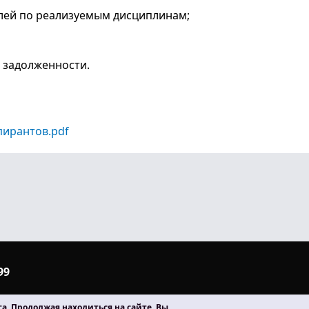
лей по реализуемым дисциплинам;
 задолженности.
пирантов.pdf
99
ТГУ, корпус № 2, ауд. 106
а. Продолжая находиться на сайте, Вы