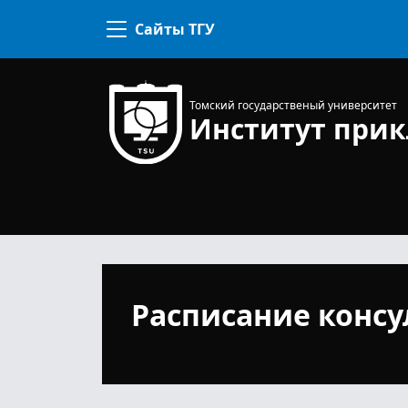
еских основ информатики
Сайты ТГУ
ной информатики
мной инженерии
Томский государственый университет
R ТГУ
Институт при
Расписание консу