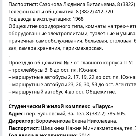
Паспортист: Сазонова Людмила Витальевна, 8 (3822)
Телефон вахты общежития: 8 (3822) 412-720
Год ввода в эксплуатацию: 1968
Общежитие коридорного типа, комнаты на трех-чет
оборудованные электроплитами, туалетные и умыв
прачечная самообслуживания, бельевая, столовая, 
зал, камера хранения, парикмахерская.
.
Проезд до общежития № 7 от главного корпуса ТГУ:
– троллейбусы 3, 8 до ост. пл. Южная;
– маршрутные автобусы 2, 17, 19, 22 до ост. пл. Южна
– маршрутные автобусы 23, 26, 30, 53 до ост. Агентст
– маршрутный автобус 4 до ост. Общежитие.
.
Студенческий жилой комплекс «Парус»
Адрес:
пер. Буяновский, 3а
.
Тел. 8 (382-2) 785-605.
Директор:
Боровченкова Елена Николаевна.
Паспортист:
Шишкина Нажия Миниахметовна, тел. 7
Год ввода в эксплуатацию:
2014.