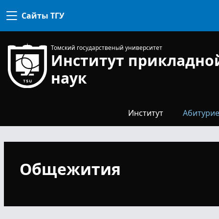
комиссия
Сайты ТГУ
Конкурсная
комиссия
Для
Профком
поступ
Томский государственый университет
Институт прикладно
Направл
специа
наук
Наши
выпуск
Общежи
Институт
Абитурие
Общежития