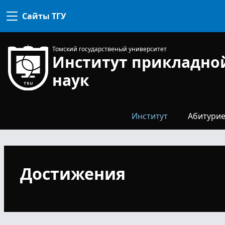
комиссия
Сайты ТГУ
Конкурсная
комиссия
Для
Профком
поступ
Томский государственый университет
Институт прикладно
Направл
специа
наук
Наши
выпуск
Общежи
Институт
Абитурие
Достижения