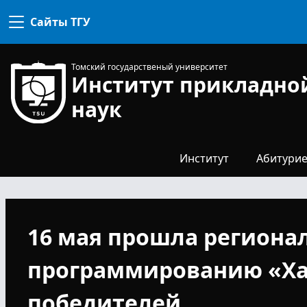
комиссия
Сайты ТГУ
Конкурсная
комиссия
Для
Профком
поступ
Томский государственый университет
Институт прикладно
Направл
специа
наук
Наши
выпуск
Общежи
Институт
Абитурие
16 мая прошла региона
программированию «Ха
победителей